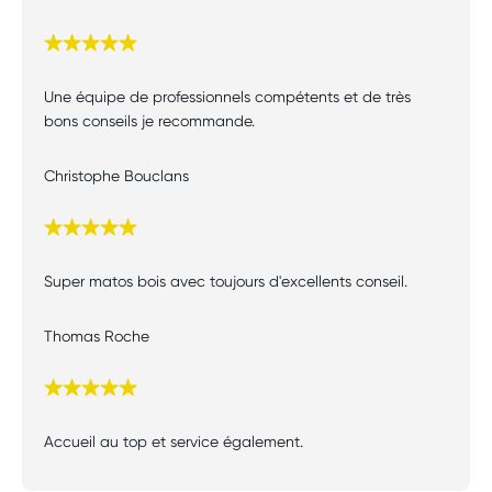
Note
de
Une équipe de professionnels compétents et de très
5/5
bons conseils je recommande.
Christophe Bouclans
Note
de
Super matos bois avec toujours d'excellents conseil.
5/5
Thomas Roche
Note
de
Accueil au top et service également.
5/5