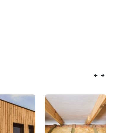
Element
Element
pr�c�dent
suivant