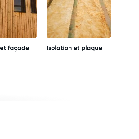
et façade
Isolation et plaque
Parqu
décora