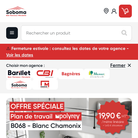
⚠
️
Fermeture estivale : consultez les dates de votre agence -
Voir les dates
Fermer
Choisir mon agence :