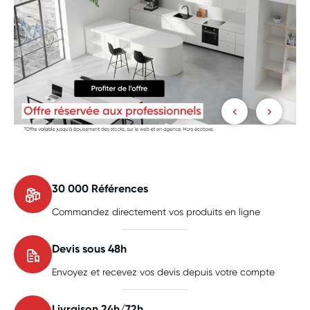
Opération
Of
Plan
d
de
B
30 000 Références
Travail
Commandez directement vos produits en ligne
Polyrey
2605
Devis sous 48h
Envoyez et recevez vos devis depuis votre compte
Livraison 24h/72h